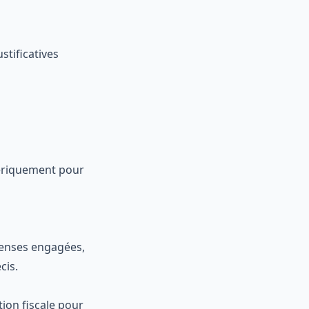
stificatives
ériquement pour
épenses engagées,
cis.
ion fiscale pour