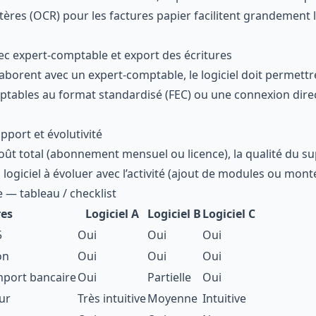
ères (OCR) pour les factures papier facilitent grandement l
vec expert-comptable et export des écritures
aborent avec un expert-comptable, le logiciel doit permettre 
ptables au format standardisé (FEC) ou une connexion direc
upport et évolutivité
 coût total (abonnement mensuel ou licence), la qualité du su
 logiciel à évoluer avec l’activité (ajout de modules ou mo
 — tableau / checklist
res
Logiciel A
Logiciel B
Logiciel C
5
Oui
Oui
Oui
on
Oui
Oui
Oui
mport bancaire
Oui
Partielle
Oui
eur
Très intuitive
Moyenne
Intuitive