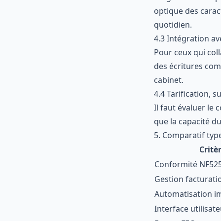
optique des caract
quotidien.
4.3 Intégration a
Pour ceux qui coll
des écritures com
cabinet.
4.4 Tarification, s
Il faut évaluer le
que la capacité du
5. Comparatif type
Critè
Conformité NF52
Gestion facturati
Automatisation i
Interface utilisat