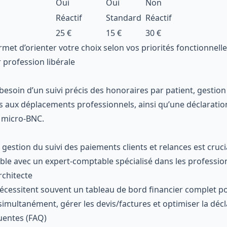
Oui
Oui
Non
Réactif
Standard
Réactif
25 €
15 €
30 €
rmet d’orienter votre choix selon vos priorités fonctionnell
 profession libérale
esoin d’un suivi précis des honoraires par patient, gestion 
es aux déplacements professionnels, ainsi qu’une déclaratio
 micro-BNC.
 gestion du suivi des paiements clients et relances est cru
ible avec un expert-comptable spécialisé dans les profession
rchitecte
écessitent souvent un tableau de bord financier complet po
simultanément, gérer les devis/factures et optimiser la décla
uentes (FAQ)