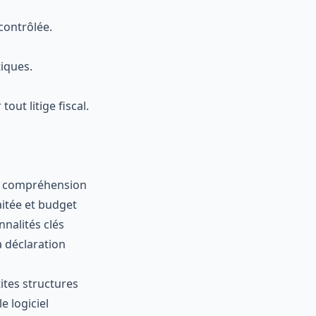
contrôlée.
iques.
out litige fiscal.
e compréhension
aitée et budget
nnalités clés
a déclaration
ites structures
le logiciel