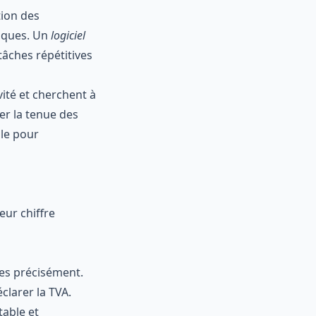
tion des
fiques. Un
logiciel
tâches répétitives
vité et cherchent à
er la tenue des
ale pour
eur chiffre
ées précisément.
éclarer la TVA.
able et