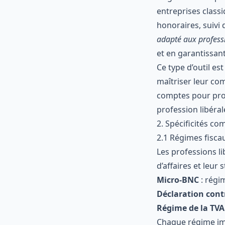
entreprises class
honoraires, suivi 
adapté aux professi
et en garantissan
Ce type d’outil es
maîtriser leur com
comptes pour profe
profession libéral
2. Spécificités co
2.1 Régimes fisca
Les professions li
d’affaires et leur s
Micro-BNC
: régim
Déclaration cont
Régime de la TVA
Chaque régime imp