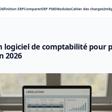
Définition ERP
Comparer
ERP PME
Modules
Cahier des charges
Inté
n logiciel de comptabilité pour 
en 2026