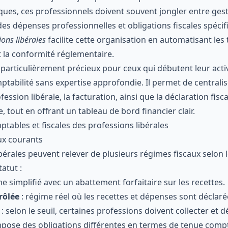
iques, ces professionnels doivent souvent jongler entre ges
des dépenses professionnelles et obligations fiscales spéci
ons libérales
facilite cette organisation en automatisant les 
t la conformité réglementaire.
t particulièrement précieux pour ceux qui débutent leur acti
ptabilité sans expertise approfondie. Il permet de centralis
ssion libérale, la facturation, ainsi que la déclaration fisc
e, tout en offrant un tableau de bord financier clair.
mptables et fiscales des professions libérales
ux courants
bérales peuvent relever de plusieurs régimes fiscaux selon l
tatut :
e simplifié avec un abattement forfaitaire sur les recettes.
rôlée
: régime réel où les recettes et dépenses sont déclar
: selon le seuil, certaines professions doivent collecter et d
ose des obligations différentes en termes de tenue compt