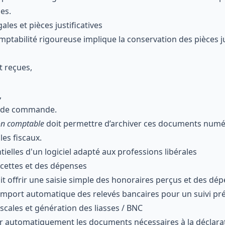
les.
ales et pièces justificatives
ptabilité rigoureuse implique la conservation des pièces ju
t reçues,
,
s de commande.
ion comptable
doit permettre d’archiver ces documents num
ôles fiscaux.
tielles d'un logiciel adapté aux professions libérales
ecettes et des dépenses
oit offrir une saisie simple des honoraires perçus et des d
’import automatique des relevés bancaires pour un suivi pré
iscales et génération des liasses / BNC
rer automatiquement les documents nécessaires à la déclarat