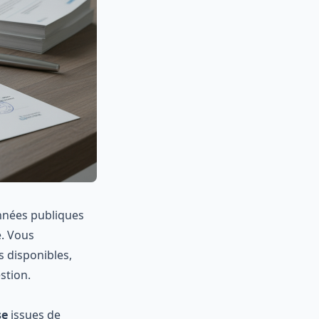
onnées publiques
é. Vous
s disponibles,
stion.
se
issues de