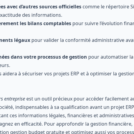
es avec d’autres sources officielles
comme le
répertoire S
exactitude des informations.
èrement les bilans comptables
pour suivre l’évolution fina
uments légaux
pour valider la conformité administrative ava
nées dans votre processus de gestion
pour automatiser la q
eurs.
 aidera à sécuriser vos projets ERP et à optimiser la gestio
s entreprise
est un outil précieux pour accéder facilement 
ciété, indispensables à sa qualification avant un projet ERP
tant ces informations légales, financières et administrative
agnez en efficacité. Pour approfondir la gestion financière
ation gestion budget gratuite
et optimisez aussi vos proces