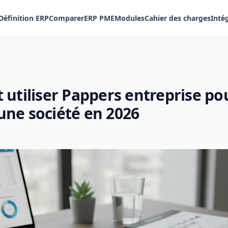
Définition ERP
Comparer
ERP PME
Modules
Cahier des charges
Inté
utiliser Pappers entreprise po
 une société en 2026