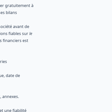
éder gratuitement à
ses bilans
société avant de
ions fiables sur
le
s financiers est
ries
ue, date de
, annexes.
 une fiabilité