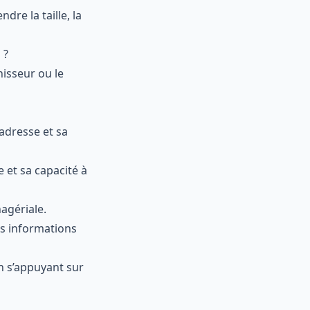
re la taille, la
 ?
nisseur ou le
 adresse et sa
e et sa capacité à
nagériale.
les informations
en s’appuyant sur