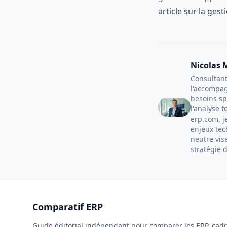
article sur la
gesti
Nicolas 
Consultant
l'accompag
besoins sp
l'analyse f
erp.com, j
enjeux tec
neutre vis
stratégie 
Comparatif ERP
Guide éditorial indépendant pour comparer les ERP, cad